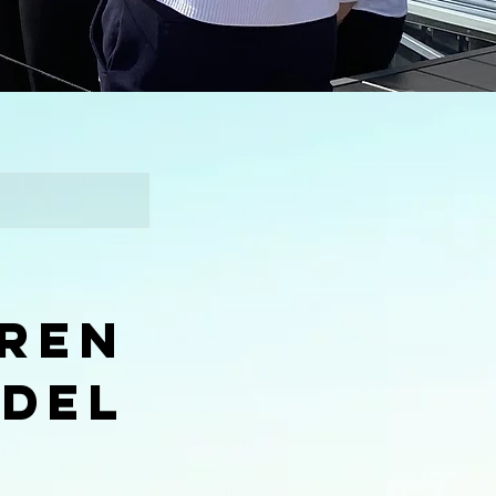
hren
ndel