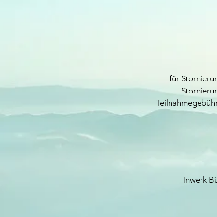
für Stornieru
Stornieru
Teilnahmegebühr.
Inwerk B