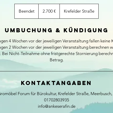
2.700
euro
Beendet
B
2.700 €
Krefelder Straße
e
e
Umbuchung & Kündigung
n
d
ngen 4 Wochen vor der jeweiligen Veranstaltung fallen keine 
e
ngen 2 Wochen vor der jeweiligen Veranstaltung berechnen w
t
 Bei Nicht-Teilnahme ohne fristgerechte Stornierung berechn
Betrag.
Kontaktangaben
üromöbel Forum für Bürokultur, Krefelder Straße, Meerbusch
01702803935
info@ankeserafin.de