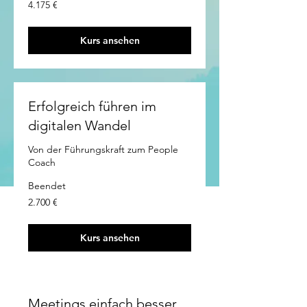
4.175
4.175 €
euro
Kurs ansehen
Erfolgreich führen im
digitalen Wandel
Von der Führungskraft zum People
Coach
Beendet
2.700
2.700 €
euro
Kurs ansehen
Meetings einfach besser