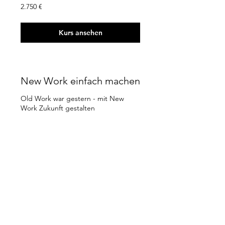
2.750
2.750 €
euro
Kurs ansehen
New Work einfach machen
Old Work war gestern - mit New
Work Zukunft gestalten
Beendet
945
945 €
euro
Kurs ansehen
New Work - New Office